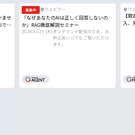
ウェビナー
ウ
募集中
【限
いませ
「なぜあなたのAIは正しく回答しないの
入、
Iで成
か」RAG徹底解説セミナー
短成
たこと
2029.03.29 (木)
オンデマンド配信のため、お
申込後いつでもご覧いただけ
ます。