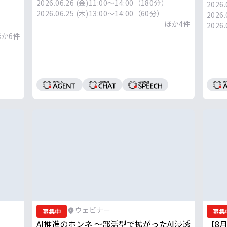
2026.06.26 (金)
11:00～14:00（180分）
「Sk
2026.
2026.06.25 (木)
13:00～14:00（60分）
2026.
ほか
4
件
2026.
ほか
6
件
ウェビナー
募集中
募集
AI推進のホンネ 〜部活型で拡がったAI浸透
【8