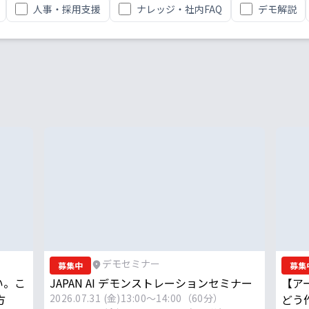
人事・採用支援
ナレッジ・社内FAQ
デモ解説
デモセミナー
募集中
募集
い。こ
JAPAN AI デモンストレーションセミナー
【ア
方
2026.07.31 (金)
13:00～14:00（60分）
どう