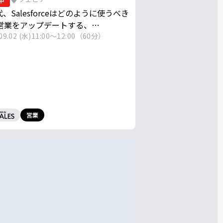
中
代、Salesforceはどのように使うべき
営業をアップデートする、
Salesforce活用トレンド
09.02 (水)
11:00～12:00（60分）
営業