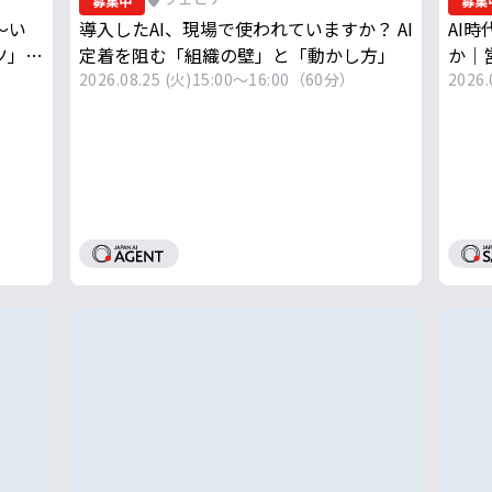
募集中
募集
〜い
導入したAI、現場で使われていますか？ AI
AI時
ツ」と
定着を阻む「組織の壁」と「動かし方」
か｜
2026.08.25 (火)
15:00～16:00（60分）
AI×
2026.