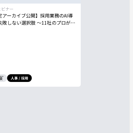
ェビナー
定アーカイブ公開】採用業務のAI導
失敗しない選択肢 〜11社のプロが最
果につながるノウハウを一挙公開〜
人事 / 採用