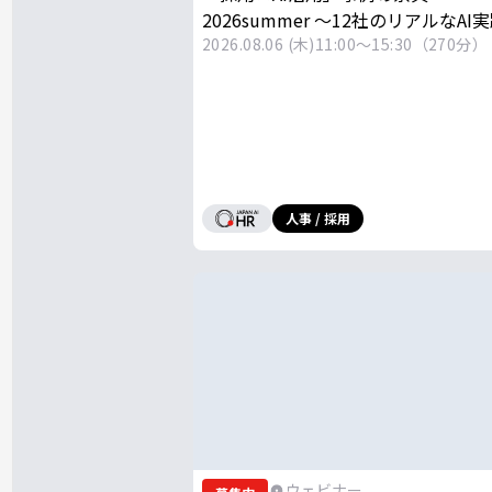
2026summer ～12社のリアルなAI
成功のポイントが学べる1日～
2026.08.06 (木)
11:00～15:30（270分）
人事 / 採用
ウェビナー