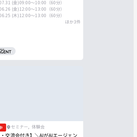
ills」活用ウェビナー
07.31 (金)
09:00～10:00（60分）
06.26 (金)
12:00～13:00（60分）
06.25 (木)
12:00～13:00（60分）
ほか
3
件
セミナー
,
体験会
中
月・交流会付き】＼AIがAIエージェン