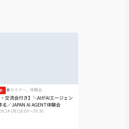
セミナー
,
体験会
中
月・交流会付き】＼AIがAIエージェン
る／JAPAN AI AGENT体験会
08.24 (月)
18:00～20:30