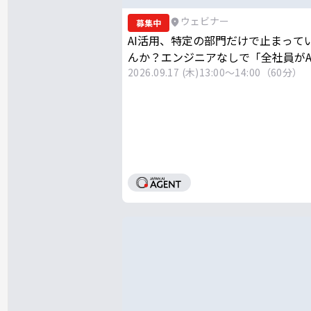
ウェビナー
募集中
AI活用、特定の部門だけで止まって
んか？エンジニアなしで「全社員がA
果を出す組織」に変えた企業がやっ
2026.09.17 (木)
13:00～14:00（60分）