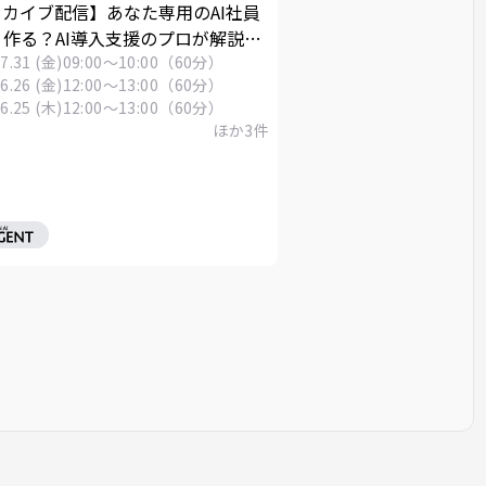
カイブ配信】あなた専用のAI社員
作る？AI導入支援のプロが解説す
kills」活用ウェビナー
7.31 (金)
09:00～10:00（60分）
6.26 (金)
12:00～13:00（60分）
6.25 (木)
12:00～13:00（60分）
ほか
3
件