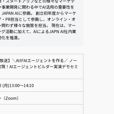
業・スタートアップなどの様々なマーケテ
や事業開発に関わる中でAI活用の重要性を
JAPAN AIに参画。 創立初年度からマーケ
グ・PR担当として参画し、オンライン・オ
ン問わず様々な施策を担当。 現在は、マー
グ活動に加えて、AIによるJAPN AI社内業
動化を推進。
2再放送】＼AIがAIエージェントを作る／ ノー
実現！AIエージェントビルダー実演デモセミ
2 (月)
13:00～14:10
（Zoom）