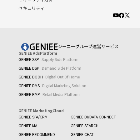
セキュリティ
ジーニーグループ運営サービス
GENIEE AdsPlatform
GENIEE SSP
Supply Side Platform
GENIEE DSP
Demand Side Platform
GENIEE DOOH
Digital Out Of Home
GENIEE DMS
Digital Marketing Solution
GENIEE RMP
Retail Media Platform
GENIEE MarketingCloud
GENIEE SFA/CRM
GENIEE BI/DATA CONNECT
GENIEE MA
GENIEE SEARCH
GENIEE RECOMMEND
GENIEE CHAT