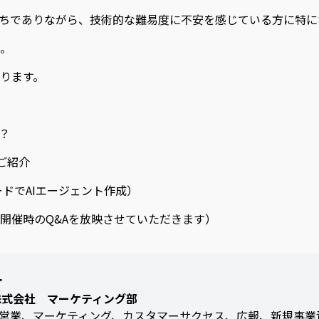
持ちでありながら、技術的な難易度に不安を感じている方に特に
。
ります。
は？
Tのご紹介
ーコードでAIエージェント作成）
タイム開催時のQ&Aを放映させていただきます）
一
AI株式会社 マーケティング部
営業、マーケティング、カスタマーサクセス、広報、新規事業責