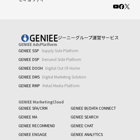
ジーニーグループ運営サービス
GENIEE AdsPlatform
GENIEE SSP
Supply Side Platform
GENIEE DSP
Demand Side Platform
GENIEE DOOH
Digital Out Of Home
GENIEE DMS
Digital Marketing Solution
GENIEE RMP
Retail Media Platform
GENIEE MarketingCloud
GENIEE SFA/CRM
GENIEE BI/DATA CONNECT
GENIEE MA
GENIEE SEARCH
GENIEE RECOMMEND
GENIEE CHAT
GENIEE ENGAGE
GENIEE ANALYTICS