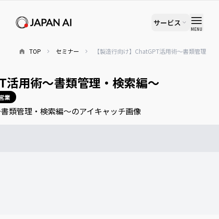
サービス
MENU
TOP
セミナー
【製造行向け】ChatGPT活用術〜書類管理・
GPT活用術〜書類管理・検索編〜
営業