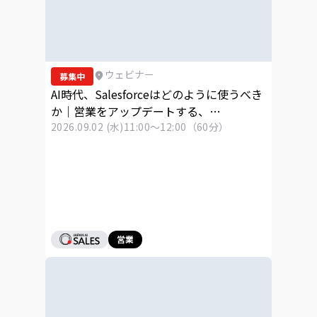
ウェビナー
募集中
AI時代、Salesforceはどのように使うべき
か｜営業をアップデートする、
AI×Salesforce活用トレンド
2026.09.02 (水)
11:00～12:00（60分）
営業