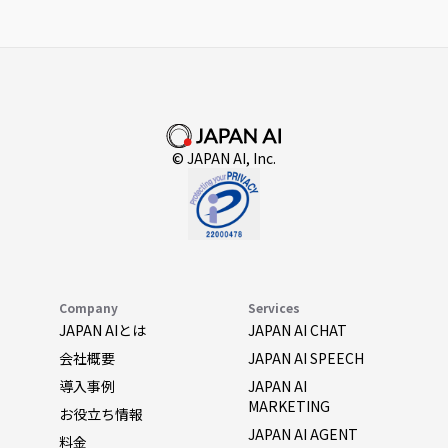
© JAPAN AI, Inc.
Company
Services
JAPAN AIとは
JAPAN AI CHAT
会社概要
JAPAN AI SPEECH
導入事例
JAPAN AI
MARKETING
お役立ち情報
JAPAN AI AGENT
料金