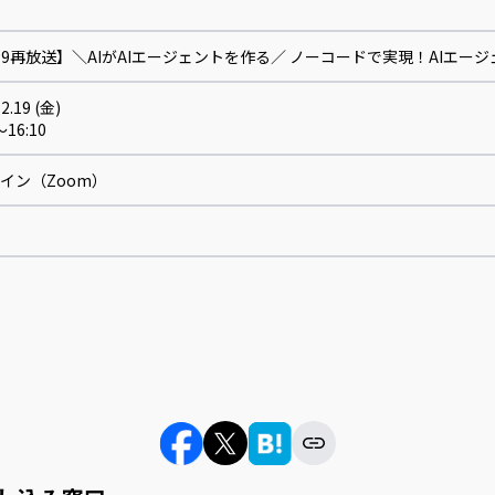
/19再放送】＼AIがAIエージェントを作る／ ノーコードで実現！AIエ
2.19 (金)
～16:10
イン（Zoom）