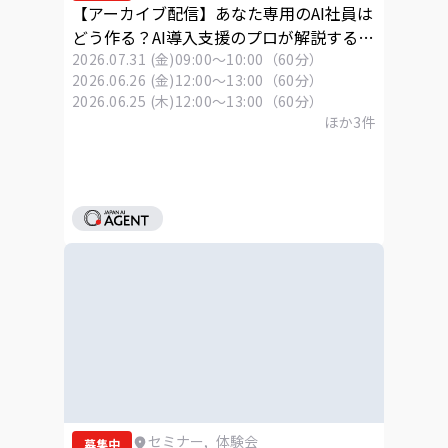
【アーカイブ配信】あなた専用のAI社員は
どう作る？AI導入支援のプロが解説する
「Skills」活用ウェビナー
2026.07.31 (金)
09:00～10:00（60分）
2026.06.26 (金)
12:00～13:00（60分）
2026.06.25 (木)
12:00～13:00（60分）
ほか
3
件
セミナー
,
体験会
募集中