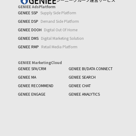
ジーニーグループ運営サービス
GENIEE AdsPlatform
GENIEE SSP
Supply Side Platform
GENIEE DSP
Demand Side Platform
GENIEE DOOH
Digital Out Of Home
GENIEE DMS
Digital Marketing Solution
GENIEE RMP
Retail Media Platform
GENIEE MarketingCloud
GENIEE SFA/CRM
GENIEE BI/DATA CONNECT
GENIEE MA
GENIEE SEARCH
GENIEE RECOMMEND
GENIEE CHAT
GENIEE ENGAGE
GENIEE ANALYTICS