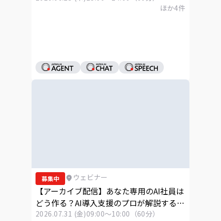
ほか
4
件
ウェビナー
募集中
【アーカイブ配信】あなた専用のAI社員は
どう作る？AI導入支援のプロが解説する
「Skills」活用ウェビナー
2026.07.31 (金)
09:00～10:00（60分）