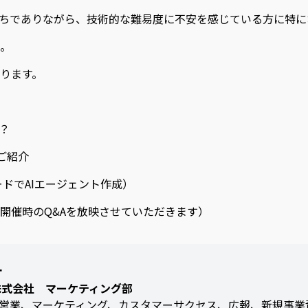
持ちでありながら、技術的な難易度に不安を感じている方に特に
。
ります。
は？
Tのご紹介
ーコードでAIエージェント作成）
タイム開催時のQ&Aを放映させていただきます）
一
AI株式会社 マーケティング部
営業、マーケティング、カスタマーサクセス、広報、新規事業責