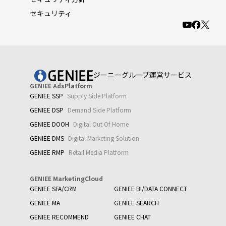
セキュリティ
ジーニーグループ運営サービス
GENIEE AdsPlatform
GENIEE SSP
Supply Side Platform
GENIEE DSP
Demand Side Platform
GENIEE DOOH
Digital Out Of Home
GENIEE DMS
Digital Marketing Solution
GENIEE RMP
Retail Media Platform
GENIEE MarketingCloud
GENIEE SFA/CRM
GENIEE BI/DATA CONNECT
GENIEE MA
GENIEE SEARCH
GENIEE RECOMMEND
GENIEE CHAT