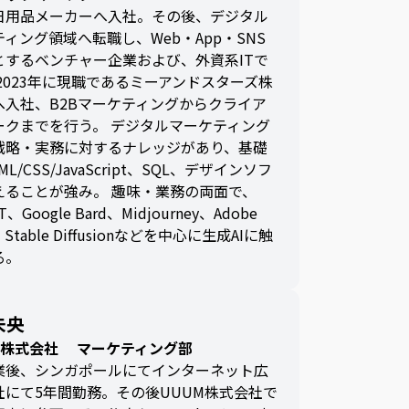
日用品メーカーへ入社。その後、デジタル
ィング領域へ転職し、Web・App・SNS
とするベンチャー企業および、外資系ITで
2023年に現職であるミーアンドスターズ株
へ入社、B2Bマーケティングからクライア
ークまでを行う。 デジタルマーケティング
戦略・実務に対するナレッジがあり、基礎
L/CSS/JavaScript、SQL、デザインソフ
えることが強み。 趣味・業務の両面で、
T、Google Bard、Midjourney、Adobe
ly、Stable Diffusionなどを中心に生成AIに触
る。
未央
tar株式会社 マーケティング部
業後、シンガポールにてインターネット広
社にて5年間勤務。その後UUUM株式会社で