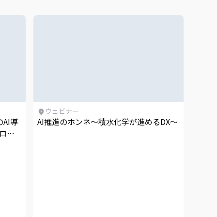
ウェビナー
AI導
AI推進のホンネ～積水化学が進めるDX～
プロが
挙公