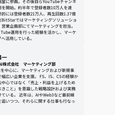
室に参画。その後自らYouTubeチャンネ
用を開始。約半年で登録者数10万人を達
的には登録者数21万人、再生回数1.37億
BitStarではマーケティングソリューショ
・営業企画部にてマーケティングを担当。
uTube運用を行った経験を活かし、マーケ
グへ活用している。
陽一
N AI株式会社 マーケティング部
事業を中心に、マーケティングおよび新規事
幅広い企業を支援。 FS、IS、CSの経験か
法中心ではなく「売上・利益を上げるため
べきこと」を意識した戦略設計および実務
ている。 近年は、AIやWeb3など最前線
を追いつつ、それらに関する仕事も行なっ
。