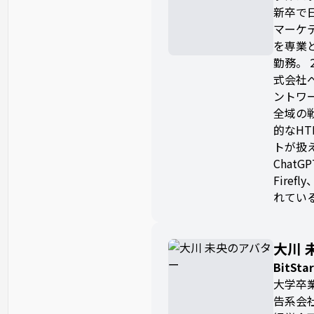
新卒で
マーケテ
を専業
勤務。 
式会社
ントワ
全域の
的なHTM
トが扱
ChatGP
Firef
れてい
大川 
BitS
大学卒
告系会