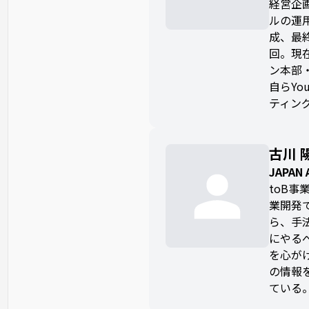
経営企画
ルの運
成、最終
回。現在
ン本部
自らYo
ティン
古川 
JAPA
toB
業開発で
ら、手
にやる
を心がけ
の情報
ている