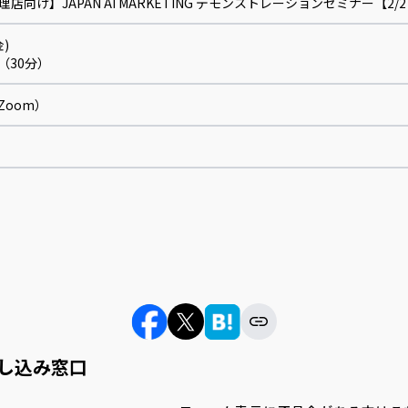
理店向け】JAPAN AI MARKETING デモンストレーションセミナー【2/
金)
30（30分）
Zoom）
し込み窓口