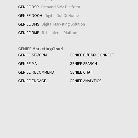
GENIEE DSP
Demand Side Platform
GENIEE DOOH
Digital Out Of Home
GENIEE DMS
Digital Marketing Solution
GENIEE RMP
Retail Media Platform
GENIEE MarketingCloud
GENIEE SFA/CRM
GENIEE BI/DATA CONNECT
GENIEE MA
GENIEE SEARCH
GENIEE RECOMMEND
GENIEE CHAT
GENIEE ENGAGE
GENIEE ANALYTICS