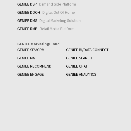
GENIEE DSP
Demand Side Platform
GENIEE DOOH
Digital Out Of Home
GENIEE DMS
Digital Marketing Solution
GENIEE RMP
Retail Media Platform
GENIEE MarketingCloud
GENIEE SFA/CRM
GENIEE BI/DATA CONNECT
GENIEE MA
GENIEE SEARCH
GENIEE RECOMMEND
GENIEE CHAT
GENIEE ENGAGE
GENIEE ANALYTICS