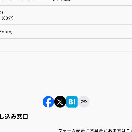
木)
00（60分）
Zoom）
し込み窓口
フォーム表示に不具合がある方はこ