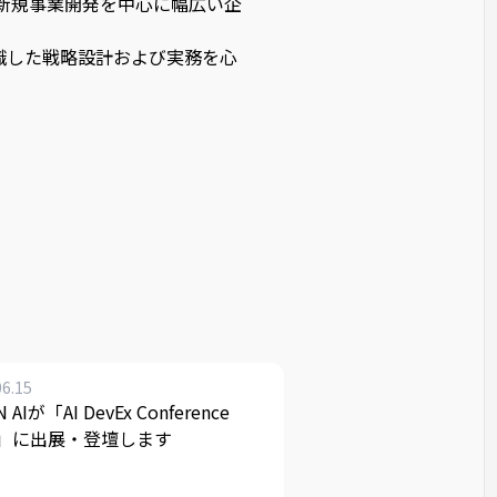
新規事業開発を中心に幅広い企
意識した戦略設計および実務を心
06.15
N AIが「AI DevEx Conference
26」に出展・登壇します