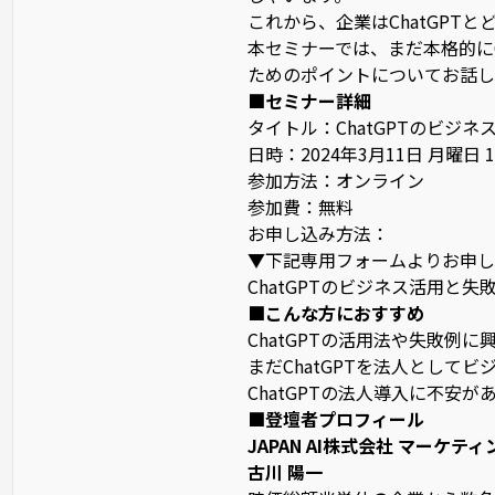
これから、企業はChatGPT
本セミナーでは、まだ本格的に
ためのポイントについてお話し
■セミナー詳細
タイトル：ChatGPTのビジ
日時：2024年3月11日 月曜日 13:0
参加方法：オンライン
参加費：無料
お申し込み方法：
▼下記専用フォームよりお申し
ChatGPTのビジネス活用と失
■こんな方におすすめ
ChatGPTの活用法や失敗例に
まだChatGPTを法人として
ChatGPTの法人導入に不安が
■登壇者プロフィール
JAPAN AI株式会社 マーケテ
古川 陽一