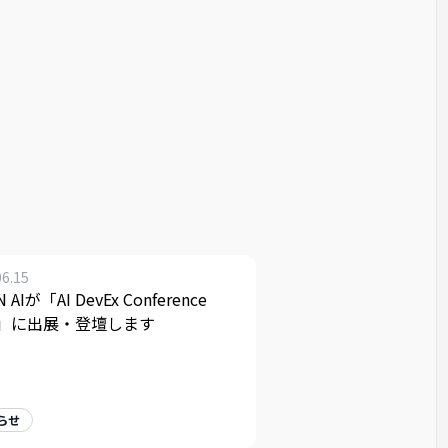
06.15
N AIが「AI DevEx Conference
26」に出展・登壇します
らせ