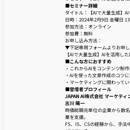
■セミナー詳細
タイトル：【AIで大量生成】A
日時：2024年2月9日 金曜日 13:00
参加方法：オンライン
参加費：無料
お申し込み方法：
▼下記専用フォームよりお申し
【AIで大量生成】AIを活用した
■こんな方におすすめ
・これからAIをコンテンツ制
・AIを使った文章作成のコツ
・マーケティングに関わってい
■登壇者プロフィール
JAPAN AI株式会社 マーケテ
古川 陽一
時価総額兆単位の企業から数名
業を支援。
FS、IS、CSの経験から、