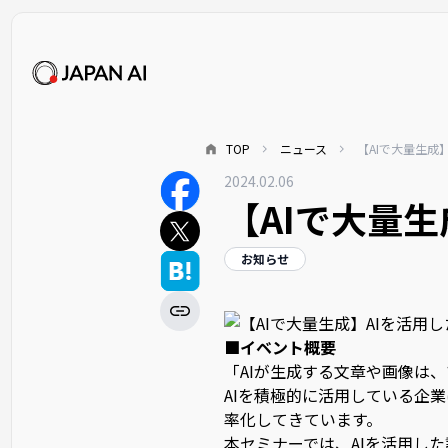
TOP
ニュース
【AIで大量生成
2024.02.06
【AIで大量生
お知らせ
■イベント概要
「AIが生成する文章や画像は
AIを積極的に活用している企
率化してきています。
本セミナーでは、AIを活用し