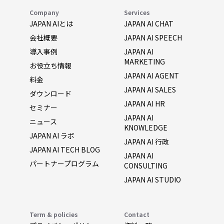
Company
Services
JAPAN AIとは
JAPAN AI CHAT
会社概要
JAPAN AI SPEECH
導入事例
JAPAN AI
MARKETING
お役立ち情報
JAPAN AI AGENT
料金
JAPAN AI SALES
ダウンロード
JAPAN AI HR
セミナー
JAPAN AI
ニュース
KNOWLEDGE
JAPAN AI ラボ
JAPAN AI 行政
JAPAN AI TECH BLOG
JAPAN AI
パートナープログラム
CONSULTING
JAPAN AI STUDIO
Term & policies
Contact