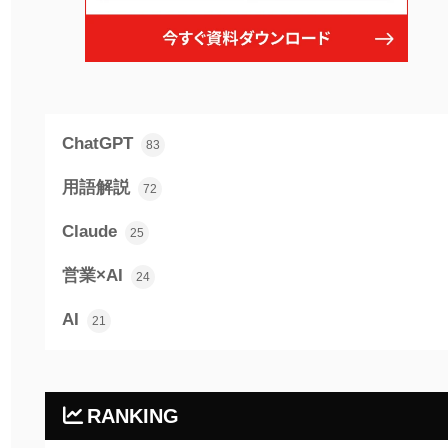
ChatGPT
83
用語解説
72
Claude
25
営業×AI
24
AI
21
RANKING