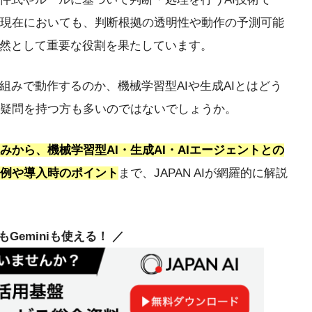
6年現在においても、判断根拠の透明性や動作の予測可能
依然として重要な役割を果たしています。
組みで動作するのか、機械学習型AIや生成AIとはどう
疑問を持つ方も多いのではないでしょうか。
みから、機械学習型AI・生成AI・AIエージェントとの
例や導入時のポイント
まで、JAPAN AIが網羅的に解説
deもGeminiも使える！ ／