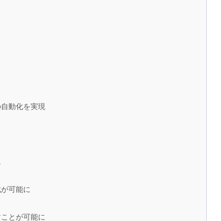
の自動化を実現
服
減
成が可能に
すことが可能に