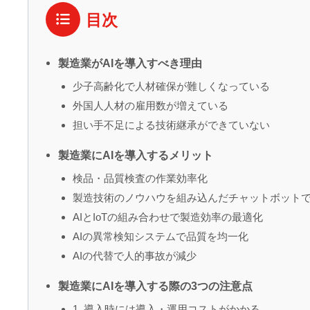
目次
製造業がAIを導入すべき理由
少子高齢化で人材確保が難しくなっている
外国人人材の雇用数が増えている
担い手不足による技術継承ができていない
製造業にAIを導入するメリット
検品・品質検査の作業効率化
製造技術のノウハウを組み込んだチャットボット
AIとIoTの組み合わせで製造効率の最適化
AIの異常検知システムで品質を均一化
AIの代替で人的事故が減少
製造業にAIを導入する際の3つの注意点
1. 導入時には導入・運用コストがかかる