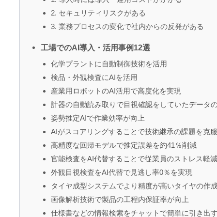
2. セキュリティリスクがある
3. 業務プロセスの変化で社内からの反発がある
工場でのAI導入・活用事例12選
化学プラントに自動制御技術を活用
検品・外観検査にAIを活用
産業用ロボットのAI活用で高度化を実現
計器の自動読み取りで目視確認をしていたデータ
姿勢推定AIで作業効率が向上
AIがスコアリングすることで技術継承の課題を克
高精度な回帰モデルで推定誤差を約41％削減
官能検査をAI代替することで従業員のストレス軽
外観目視検査をAI代替で見逃し率0％を実現
タイヤ成型システムでより精度が高いタイヤの作
画像解析技術で製品の工程内保証率が向上
仕様書などの情報検索をチャットで簡単に引き出