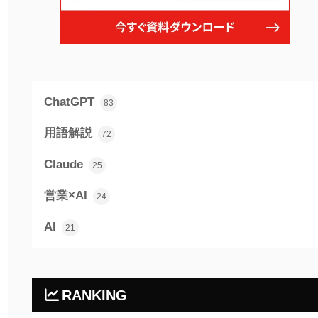
ChatGPT
83
用語解説
72
Claude
25
営業×AI
24
AI
21
RANKING