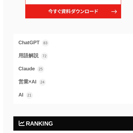
ChatGPT
83
用語解説
72
Claude
25
営業×AI
24
AI
21
RANKING