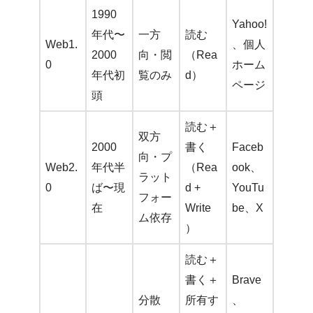
1990
Yahoo!
年代〜
一方
読む
Web1.
、個人
2000
向・閲
（Rea
0
ホーム
年代初
覧のみ
d）
ページ
頭
読む＋
双方
2000
書く
Faceb
向・プ
Web2.
年代半
（Rea
ook、
ラット
0
ば〜現
d +
YouTu
フォー
在
Write
be、X
ム依存
）
読む＋
書く＋
Brave
分散
所有す
、