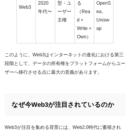
2020
型・ユ
る
OpenS
Web3
年代〜
ーザー
（Rea
ea、
主権
d +
Unisw
Write +
ap
Own）
このように、Web3はインターネットの進化における第三
段階として、データの所有権をプラットフォームからユー
ザーへ移行させる点に最大の意義があります。
なぜ今Web3が注目されているのか
Web3が注目を集める背景には、Web2.0時代に蓄積され