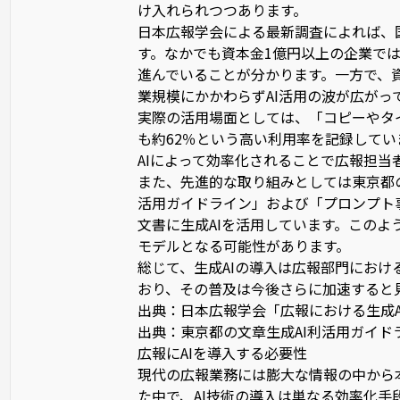
け入れられつつあります。
日本広報学会による最新調査によれば、国
す。なかでも資本金1億円以上の企業では
進んでいることが分かります。一方で、資
業規模にかかわらずAI活用の波が広がっ
実際の活用場面としては、「コピーやタ
も約62％という高い利用率を記録して
AIによって効率化されることで広報担
また、先進的な取り組みとしては東京都の
活用ガイドライン」および「プロンプト
文書に生成AIを活用しています。この
モデルとなる可能性があります。
総じて、生成AIの導入は広報部門にお
おり、その普及は今後さらに加速すると
出典：
日本広報学会「広報における生成A
出典：
東京都の文章生成AI利活用ガイド
広報にAIを導入する必要性
現代の広報業務には膨大な情報の中から
た中で、AI技術の導入は単なる効率化