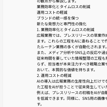
の観点から解説します。
業務効率化とタイムロスの削減
運用コストの軽減
ブランドの統一感を保つ
新たな発想力と専門性の強化
1. 業務効率化とタイムロスの削減
広報業務では、プレスリリースの草案作
ます。これらの工程をAIに委ねること
たルーチン業務の多くが自動化されます
また、メディア分析やSNS上の反応や過
従来時間を要していた情報整理の工程も
らず、担当者が本来注力すべき戦略立案
おいて、本質的な価値を持ちます。
2. 運用コストの軽減
AIの導入は広報業務の生産性向上だけ
た工程をAIが担うことで従来発生して
例えば、プレスリリースの初稿をAIが
を低減できます。同様に、SNS用の画像
す。