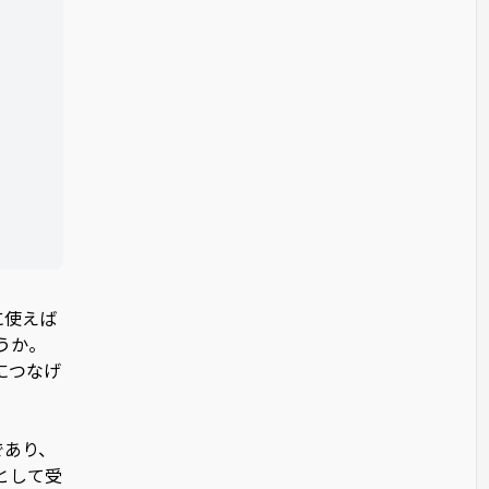
に使えば
うか。
につなげ
であり、
として受