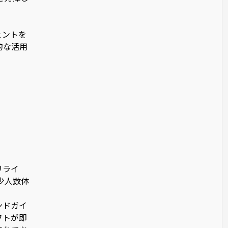
ェントを
的な活用
リライ
少人数体
ンドガイ
フトが即