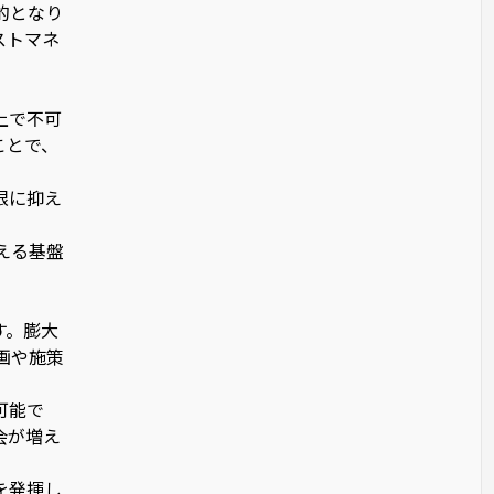
的となり
ストマネ
上で不可
ことで、
限に抑え
える基盤
す。膨大
画や施策
可能で
会が増え
を発揮し