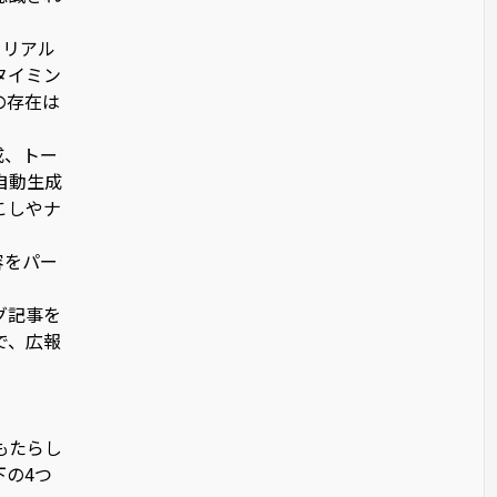
をリアル
タイミン
の存在は
成、トー
自動生成
こしやナ
容をパー
グ記事を
で、広報
もたらし
下の4つ