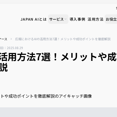
JAPAN AIとは
サービス
導入事例
活用方法
お役立
ケース
広報におけるAIの活用方法7選！メリットや成功ポイントを徹底解説
開日：
2025.08.29
の活用方法7選！メリットや
説