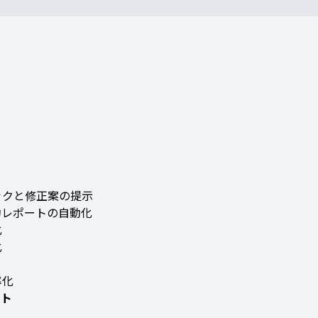
ックと修正案の提示
約レポートの自動化
化
化
率化
ント