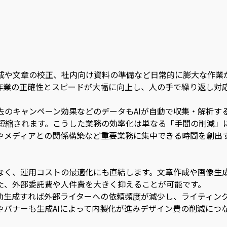
成や文章の校正、社内向け資料の準備など日常的に膨大な作業
で作業の正確性とスピードが大幅に向上し、人の手で繰り返し対
。
去のキャンペーン効果などのデータもAIが自動で収集・解析す
短縮されます。こうした業務の効率化は単なる「手間の削減」
やメディアとの関係構築など重要業務に集中できる時間を創出
でなく、運用コストの最適化にも直結します。文章作成や画像生
いた、外部委託費や人件費を大きく抑えることが可能です。
自動生成すれば外部ライターへの依頼頻度が減少し、ライティン
やバナーも生成AIによって内製化が進みデザイン費の削減につ