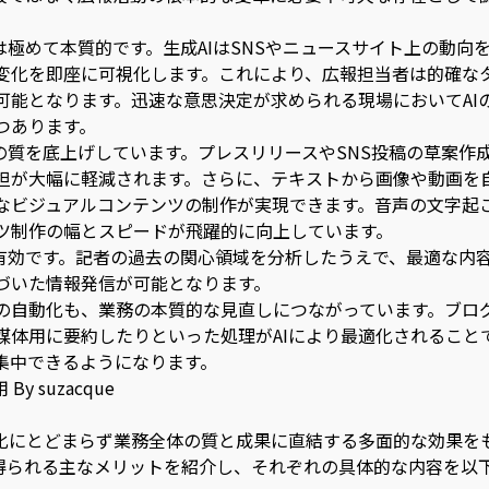
は極めて本質的です。生成AIはSNSやニュースサイト上の動向
変化を即座に可視化します。これにより、広報担当者は的確な
可能となります。迅速な意思決定が求められる現場においてAI
つあります。
の質を底上げしています。プレスリリースやSNS投稿の草案作
担が大幅に軽減されます。さらに、テキストから画像や動画を
なビジュアルコンテンツの制作が実現できます。音声の文字起
ツ制作の幅とスピードが飛躍的に向上しています。
は有効です。記者の過去の関心領域を分析したうえで、最適な内
づいた情報発信が可能となります。
の自動化も、業務の本質的な見直しにつながっています。ブロ
媒体用に要約したりといった処理がAIにより最適化されること
集中できるようになります。
 suzacque
率化にとどまらず業務全体の質と成果に直結する多面的な効果を
得られる主なメリットを紹介し、それぞれの具体的な内容を以