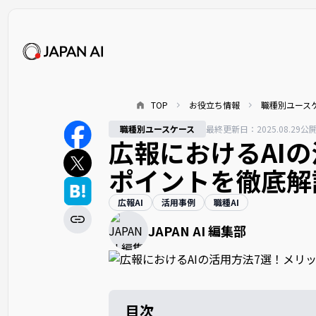
TOP
お役立ち情報
職種別ユース
職種別ユースケース
最終更新日：
2025.08.29
公
広報におけるAI
ポイントを徹底解
広報AI
活用事例
職種AI
JAPAN AI 編集部
目次