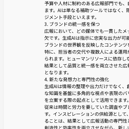
予算や人材に制約のある広報部門でも、
ます。AIは単なる補助ツールではなく
ジメント手段といえます。
3. ブランドの統一感を保つ
広報において、どの媒体でも一貫したメ
欠です。生成AIは指示に忠実な出力が
ブランドの世界観を反映したコンテンツ
特に、担当者の交代や複数人による運用
られます。ヒューマンリソースに依存し
結果として品質と統一感を両立させた広
となります。
4. 新たな発想力と専門性の強化
生成AIは情報の整理や出力だけでなく
な知識を基盤に多角的な視点や表現のバ
を立案する際の起点として活用できます
従来は時間と労力を要していた調査やブ
す。インスピレーションの供給源として
ることは、結果として広報活動の専門性
創造性と効率性を両立させながら、新し