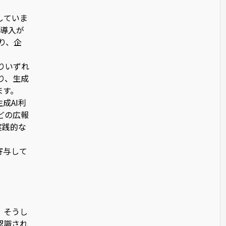
していま
に導入が
り、企
りいずれ
り、生成
ます。
成AI利
どの広報
実践的な
寄与して
。そうし
認識され