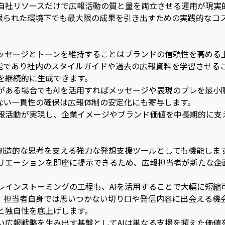
自社リソースだけで広報活動の質と量を両立させる運用が現実
、限られた環境下でも最大限の成果を引き出すための実践的なコ
ッセージとトーンを維持することはブランドの信頼性を高める
可能であり社内のスタイルガイドや過去の広報資料を学習させる
を継続的に生成できます。
がある場合でもAIを活用すればメッセージや表現のブレを最小
ない一貫性の確保は広報体制の安定化にも寄与します。
報活動が実現し、企業イメージやブランド価値を中長期的に支
、創造的な思考を支える強力な発想支援ツールとしても機能しま
リエーションを即座に提示できるため、広報担当者が新たな企
。
レインストーミングの工程も、AIを活用することで大幅に短縮
、担当者自身では思いつかない切り口や発信内容に出会える機
と独自性を底上げします。
い広報戦略を生み出す基盤としてAIは単なる支援を超えた価値