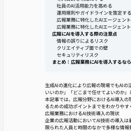
社員のAI活用能力を高める
運用規則やガイドラインを策定す
広報業務に特化したAIエージェン
広報業務に特化したAIエージェントを量
広報にAIを導入する際の注意点
情報の誤りによるリスク
クリエイティブ面での壁
セキュリティリスク
まとめ：広報業務にAIを導入するならJA
生成AIの進化により広報の現場でもAI
いいのか」「どこまで任せてよいのか」
本記事では、広報分野におけるAI導入
るための成功ポイントまでをわかりやす
広報業務におけるAI技術導入の現状
企業の広報活動においてAI技術の導入は
限られた人員と時間のなかで多様な情報