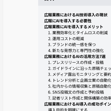
広報業務におけるAI技術導入の現状
広報にAIを導入する必要性
広報業務にAIを導入するメリット
1. 業務効率化とタイムロスの削減
2. 運用コストの軽減
3. ブランドの統一感を保つ
4. 新たな発想力と専門性の強化
広報業務におけるAIの活用方法7選
1. プレスリリースの作成・投稿
2. ガイドラインに沿った原稿チェ
3. メディア露出モニタリングと要
4. トレンド分析と企画立案の自動
5. 社内からの情報収集と原稿自動
6. SNS投稿文の作成と予約投稿
7. 記者リスト作成と関係構築の効
広報業務におけるAI導入の成功ポイ
導入目的を明確にする