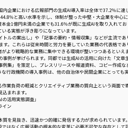
内企業における広報部門の生成AI導入率は全体で37.2％に達
44.8％と高い水準を示し、体制が整った中堅・大企業を中心
本金1億円未満の企業でも31.6％が既に生成AIを取り入れてお
ている実態が浮き彫りになっています。
イトルの案出し」や「記事の要約・情報収集」などが主流であ
います。これらは従来時間と労力を要していた業務の代表格であ
当者がより戦略的な業務に集中できる環境が整いつつあるといえ
事例が挙げられます。同都では生成AIの活用に向けた「文章生
事例集」を策定し、プレスリリースや報道資料、コピー作成な
ような行政機関の導入事例は、他の自治体や民間企業にとっても
ける作業負荷の軽減とクリエイティブ業務の質向上という両面で
見込まれます。
Iの活用実態調査」
ライン
本質を見抜き、迅速かつ的確に発信する力が求められています
手段ではなく広報活動の根本的な変革に必要不可欠な存在として