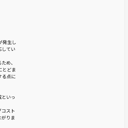
が発生し
応してい
るため、
にとどま
する点に
成といっ
グコスト
ながりま