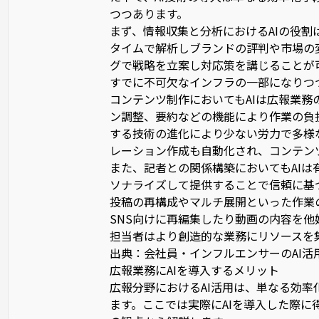
つつあります。
まず、情報収集と分析におけるAIの役割
タイムで解析しブランドの評判や市場の
グで戦略を立案し対応策を講じることが
すでに不可欠なインフラの一部になりつ
コンテンツ制作においてもAIは広報業務
ン調整、要約などの機能により作業の負
する技術の進化により少ない労力で多様
レーション作成も自動化され、コンテン
また、記者との関係構築においてもAI
ソナライズして提供することで信頼に基
投稿の再構成やマルチ展開といった作業
SNS向けに再編集したり動画の内容を他
担当者はより創造的な業務にリソースを
出典：
会社員・インフルエンサーのAI活用 By
広報業務にAIを導入するメリット
広報分野におけるAI活用は、単なる効
ます。ここでは実際にAIを導入した際に