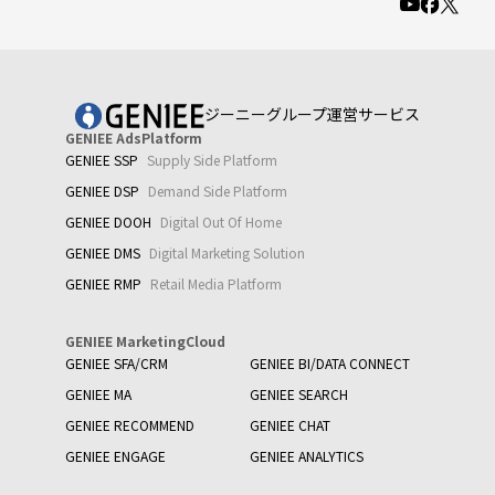
ジーニーグループ運営サービス
GENIEE AdsPlatform
GENIEE SSP
Supply Side Platform
GENIEE DSP
Demand Side Platform
GENIEE DOOH
Digital Out Of Home
GENIEE DMS
Digital Marketing Solution
GENIEE RMP
Retail Media Platform
GENIEE MarketingCloud
GENIEE SFA/CRM
GENIEE BI/DATA CONNECT
GENIEE MA
GENIEE SEARCH
GENIEE RECOMMEND
GENIEE CHAT
GENIEE ENGAGE
GENIEE ANALYTICS