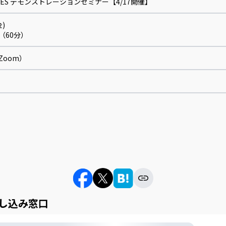
 SALES デモンストレーションセミナー【4/17開催】
金)
00（60分）
Zoom）
し込み窓口