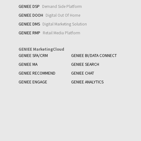
GENIEE DSP
Demand Side Platform
GENIEE DOOH
Digital Out Of Home
GENIEE DMS
Digital Marketing Solution
GENIEE RMP
Retail Media Platform
GENIEE MarketingCloud
GENIEE SFA/CRM
GENIEE BI/DATA CONNECT
GENIEE MA
GENIEE SEARCH
GENIEE RECOMMEND
GENIEE CHAT
GENIEE ENGAGE
GENIEE ANALYTICS