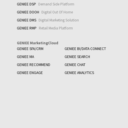
GENIEE DSP
Demand Side Platform
GENIEE DOOH
Digital Out Of Home
GENIEE DMS
Digital Marketing Solution
GENIEE RMP
Retail Media Platform
GENIEE MarketingCloud
GENIEE SFA/CRM
GENIEE BI/DATA CONNECT
GENIEE MA
GENIEE SEARCH
GENIEE RECOMMEND
GENIEE CHAT
GENIEE ENGAGE
GENIEE ANALYTICS