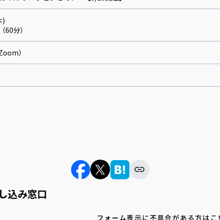
木)
00（60分）
Zoom）
し込み窓口
フォーム表示に不具合がある方はこ