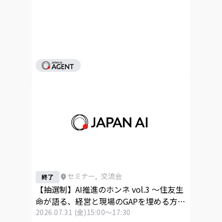
セミナー
,
交流会
終了
【抽選制】AI推進のホンネ vol.3 〜住友生
命が語る、経営と現場のGAPを埋める方
法〜
2026.07.31 (金)
15:00～17:30