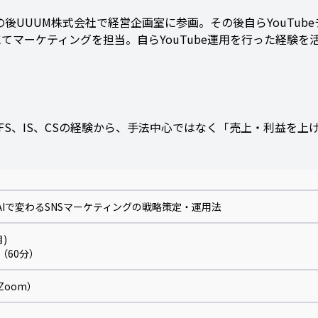
UUUM株式会社で経営企画室に参画。その後自らYouTub
画部にてマーケティングを担当。自らYouTube運用を行った経
FS、IS、CSの経験から、手法中心ではなく「売上・利益を上
】AIで変わるSNSマーケティングの戦略策定・運用法
月)
00（60分）
Zoom）