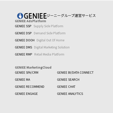
ジーニーグループ運営サービス
GENIEE AdsPlatform
GENIEE SSP
Supply Side Platform
GENIEE DSP
Demand Side Platform
GENIEE DOOH
Digital Out Of Home
GENIEE DMS
Digital Marketing Solution
GENIEE RMP
Retail Media Platform
GENIEE MarketingCloud
GENIEE SFA/CRM
GENIEE BI/DATA CONNECT
GENIEE MA
GENIEE SEARCH
GENIEE RECOMMEND
GENIEE CHAT
GENIEE ENGAGE
GENIEE ANALYTICS