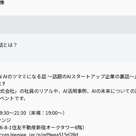
る話とは？
PAN AIのツマミになる話 〜話題のAIスタートアップ企業の裏
は？
 AI株式会社」の社員のリアルや、AI活用事例、AIの未来につい
ベントです。
30〜21:30（来場：19:00〜）
ウンジ
-1住友不動産新宿オークタワー6階）
e.com/geniee_inc/n/nd9eea515d28d