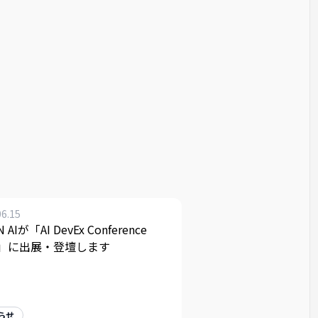
06.15
N AIが「AI DevEx Conference
26」に出展・登壇します
らせ