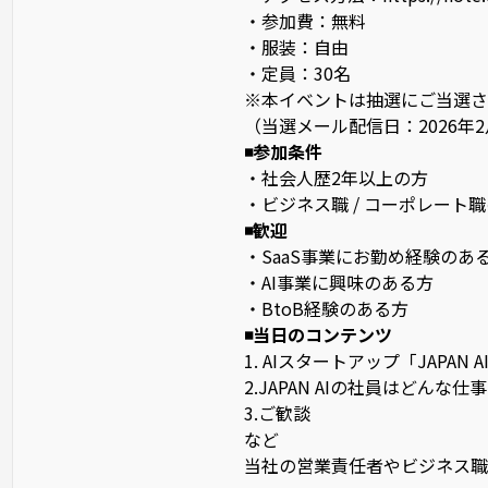
・参加費：無料
・服装：自由
・定員：30名
※本イベントは抽選にご当選さ
（当選メール配信日：2026年2
◾️参加条件
・社会人歴2年以上の方
・ビジネス職 / コーポレート
◾️歓迎
・SaaS事業にお勤め経験のあ
・AI事業に興味のある方
・BtoB経験のある方
◾️当日のコンテンツ
1. AIスタートアップ「JAPAN 
2.JAPAN AIの社員はどんな
3.ご歓談
など
当社の営業責任者やビジネス職