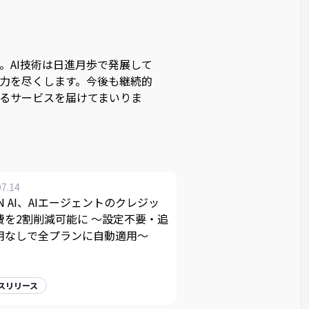
す。AI技術は日進月歩で発展して
力を尽くします。今後も継続的
るサービスを届けてまいりま
07.14
AN AI、AIエージェントのクレジッ
費を2割削減可能に 〜設定不要・追
用なしで全プランに自動適用〜
スリリース