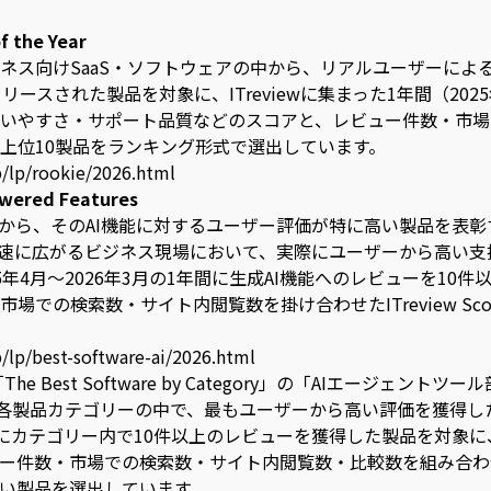
f the Year
ネス向けSaaS・ソフトウェアの中から、リアルユーザーによ
リースされた製品を対象に、ITreviewに集まった1年間（2025
いやすさ・サポート品質などのスコアと、レビュー件数・市場
上位10製品をランキング形式で選出しています。
p/lp/rookie/2026.html
owered Features
から、そのAI機能に対するユーザー評価が特に高い製品を表彰す
急速に広がるビジネス現場において、実際にユーザーから高い
年4月〜2026年3月の1年間に生成AI機能へのレビューを10件
場での検索数・サイト内閲覧数を掛け合わせたITreview Sc
p/lp/best-software-ai/2026.html
 Best Software by Category」の「AIエージェントツール
る各製品カテゴリーの中で、最もユーザーから高い評価を獲得し
の期間にカテゴリー内で10件以上のレビューを獲得した製品を対
件数・市場での検索数・サイト内閲覧数・比較数を組み合わせたITr
い製品を選出しています。