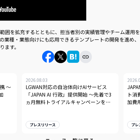
範囲を拡充するとともに、担当者別の実績管理やチーム運用を
の業種・業態向けにも応用できるテンプレートの開発を進め、
ります。
2026.08.03
2026.
携 〜
LGWAN対応の自治体向けAIサービス
JAP
加
「JAPAN AI 行政」提供開始 〜先着で3
ト消
ヵ月無料トライアルキャンペーンを実
加費
施〜
プレスリリース
プレ