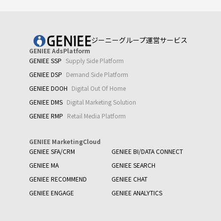
ジーニーグループ運営サービス
GENIEE AdsPlatform
GENIEE SSP
Supply Side Platform
GENIEE DSP
Demand Side Platform
GENIEE DOOH
Digital Out Of Home
GENIEE DMS
Digital Marketing Solution
GENIEE RMP
Retail Media Platform
GENIEE MarketingCloud
GENIEE SFA/CRM
GENIEE BI/DATA CONNECT
GENIEE MA
GENIEE SEARCH
GENIEE RECOMMEND
GENIEE CHAT
GENIEE ENGAGE
GENIEE ANALYTICS