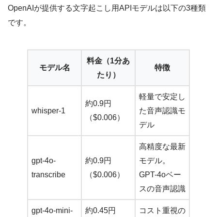
OpenAIが提供する文字起こし用APIモデルは以下の3種類
です。
料金（1分あ
モデル名
特徴
たり）
軽量で安定し
約0.9円
whisper-1
た音声認識モ
（$0.006）
デル
高精度な最新
gpt-4o-
約0.9円
モデル。
transcribe
（$0.006）
GPT-4oベー
スの音声認識
gpt-4o-mini-
約0.45円
コスト重視の