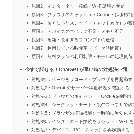
原因2：インターネット接続・Wi-Fi環境の問題
原因3：ブラウザのキャッシュ・Cookie・拡張機
原因4：長くなったスレッド（チャット履歴）の蓄
原因5：デバイスのスペック不足・メモリ不足
原因6：複雑・長すぎるプロンプトの送信
原因7：利用している時間帯（ピーク時間帯）
原因8：無料プランの利用制限・モデルの処理負荷
今すぐ試せる！ChatGPTが重い時の対処法12選
対処法1：ページをリロード・ブラウザを再起動す
対処法2：OpenAIのサーバー稼働状況を確認する
対処法3：ブラウザのキャッシュ・Cookieを削除す
対処法4：シークレットモード・別のブラウザで試
対処法5：ブラウザの拡張機能を一時的に無効化す
対処法6：インターネット接続をリセット・Wi-Fi
対処法7：デバイス（PC・スマホ）を再起動する