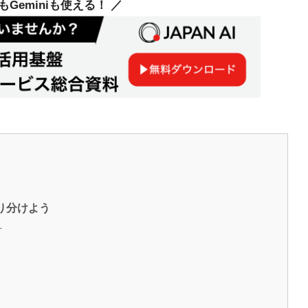
deもGeminiも使える！ ／
切り分けよう
方
る