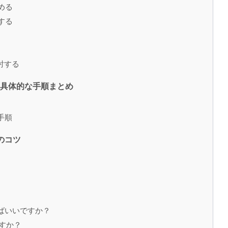
める
する
検討する
る具体的な手順まとめ
る手順
のコツ
ればいいですか？
ますか？