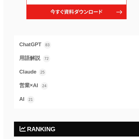
ChatGPT
83
用語解説
72
Claude
25
営業×AI
24
AI
21
RANKING