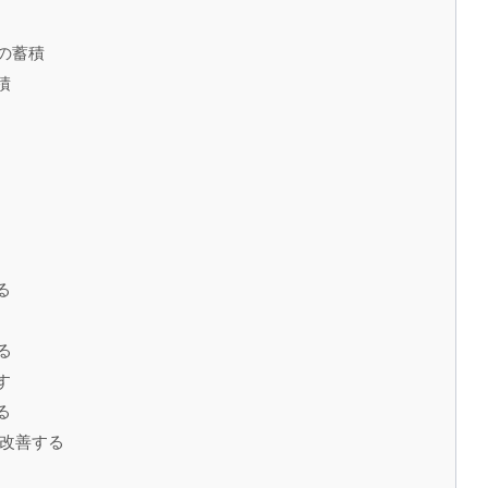
能の蓄積
積
る
る
す
る
を改善する