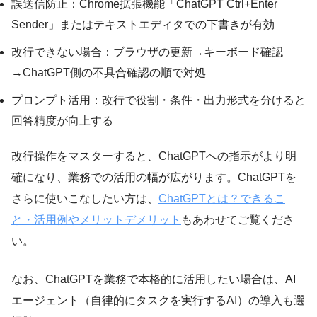
誤送信防止：Chrome拡張機能「ChatGPT Ctrl+Enter
Sender」またはテキストエディタでの下書きが有効
改行できない場合：ブラウザの更新→キーボード確認
→ChatGPT側の不具合確認の順で対処
プロンプト活用：改行で役割・条件・出力形式を分けると
回答精度が向上する
改行操作をマスターすると、ChatGPTへの指示がより明
確になり、業務での活用の幅が広がります。ChatGPTを
さらに使いこなしたい方は、
ChatGPTとは？できるこ
と・活用例やメリットデメリット
もあわせてご覧くださ
い。
なお、ChatGPTを業務で本格的に活用したい場合は、AI
エージェント（自律的にタスクを実行するAI）の導入も選