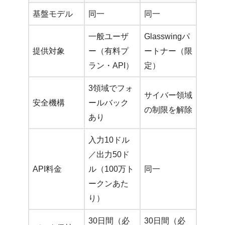
基盤モデル
同一
同一
一般ユーザ
Glasswingパ
提供対象
ー（有料プ
ートナー（限
ラン・API）
定）
3領域でフォ
サイバー領域
安全機構
ールバック
の制限を解除
あり
入力10ドル
／出力50ド
API料金
ル（100万ト
同一
ークンあた
り）
30日間（必
30日間（必