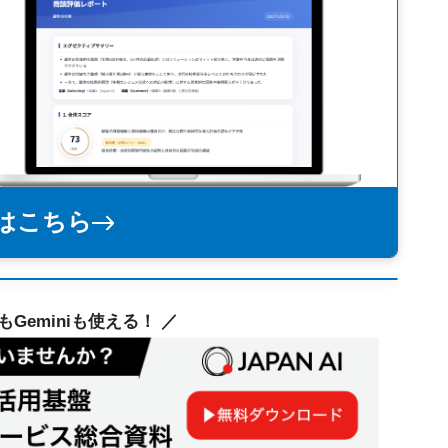
はこちら
deもGeminiも使える！ ／