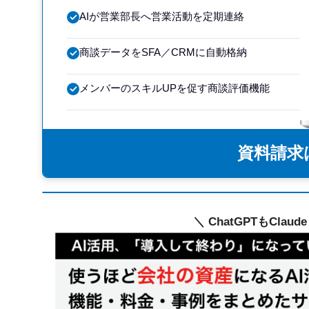
AIが営業部長へ営業活動を定期連絡
商談データをSFA／CRMに自動格納
メンバーのスキルUPを促す商談評価機能
資料請求
＼ ChatGPTもClau