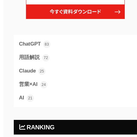
ChatGPT
83
用語解説
72
Claude
25
営業×AI
24
AI
21
RANKING