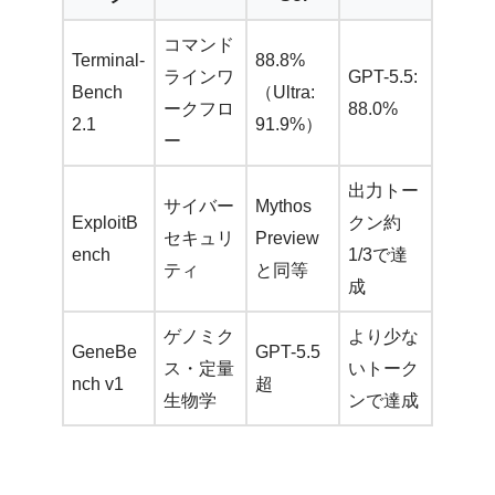
コマンド
Terminal-
88.8%
ラインワ
GPT-5.5:
Bench
（Ultra:
ークフロ
88.0%
2.1
91.9%）
ー
出力トー
サイバー
Mythos
ExploitB
クン約
セキュリ
Preview
ench
1/3で達
ティ
と同等
成
ゲノミク
より少な
GeneBe
GPT-5.5
ス・定量
いトーク
nch v1
超
生物学
ンで達成