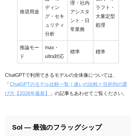
理・社内
ディン
ラフト・
推奨用途
アシスタ
グ・セキ
大量定型
ント・日
ュリティ
処理
常業務
分析
推論モー
max・
標準
標準
ド
ultra対応
ChatGPTで利用できるモデルの全体像については、
「
ChatGPTのモデル比較一覧！違いの比較と目的別の選
び方【2026年最新】
」の記事もあわせてご覧ください。
Sol — 最強のフラッグシップ