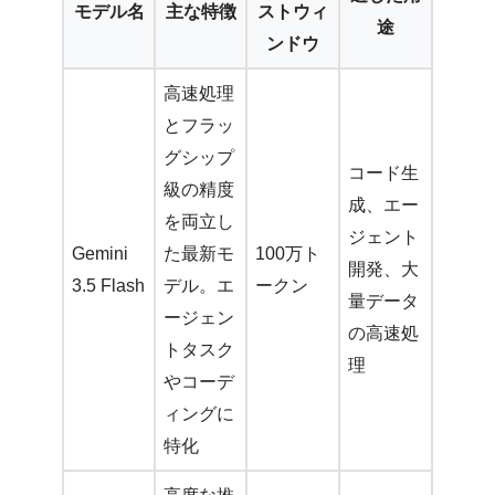
モデル名
主な特徴
ストウィ
途
ンドウ
高速処理
とフラッ
グシップ
コード生
級の精度
成、エー
を両立し
ジェント
Gemini
た最新モ
100万ト
開発、大
3.5 Flash
デル。エ
ークン
量データ
ージェン
の高速処
トタスク
理
やコーデ
ィングに
特化