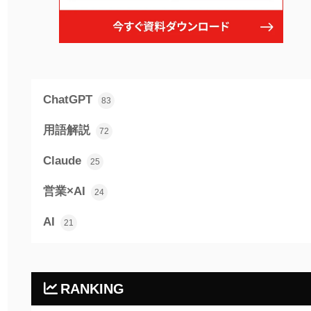
ChatGPT
83
用語解説
72
Claude
25
営業×AI
24
AI
21
RANKING