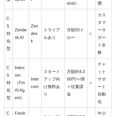
onal）
携
カス
C
タマ
S
Zen
Zende
トライア
月額55ド
ーサ
特
des
○
sk AI
ルあり
ル〜
ポー
化
k
ト全
型
般
チャ
C
Interc
スタート
月額約4,3
ット
S
om
Inter
アップ向
00円〜/席
サポ
特
（Fin
○
com
け無料あ
＋従量課
ート
化
AI Ag
り
金
自動
型
ent）
化
C
Fresh
中小