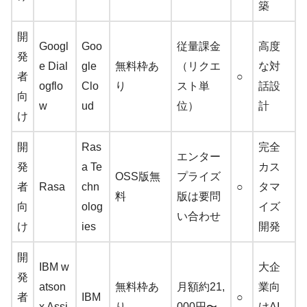
築
開
Googl
Goo
従量課金
高度
発
e Dial
gle
無料枠あ
（リクエ
な対
者
○
ogflo
Clo
り
スト単
話設
向
w
ud
位）
計
け
開
Ras
完全
エンター
発
a Te
カス
OSS版無
プライズ
者
Rasa
chn
○
タマ
料
版は要問
向
olog
イズ
い合わせ
け
ies
開発
開
IBM w
大企
発
atson
無料枠あ
月額約21,
業向
者
IBM
○
x Assi
り
000円〜
けAI