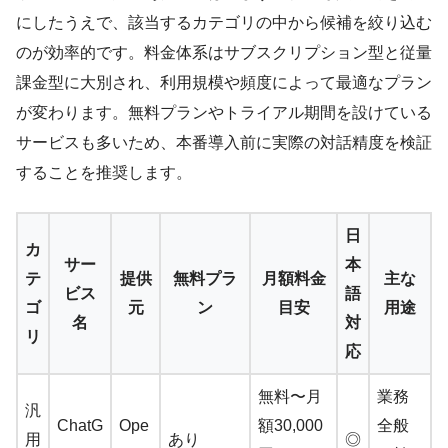
にしたうえで、該当するカテゴリの中から候補を絞り込む
のが効率的です。料金体系はサブスクリプション型と従量
課金型に大別され、利用規模や頻度によって最適なプラン
が変わります。無料プランやトライアル期間を設けている
サービスも多いため、本番導入前に実際の対話精度を検証
することを推奨します。
日
カ
サー
本
テ
提供
無料プラ
月額料金
主な
ビス
語
ゴ
元
ン
目安
用途
名
対
リ
応
無料〜月
業務
汎
ChatG
Ope
額30,000
全般
用
あり
◎