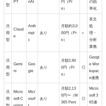
PT
nAI
円（Pr
の効
型
o）
率化
長文
汎
Anth
月額約3,0
処
Claud
用
ropi
あり
00円（Pr
○
理・
e
型
c
o）
分析
業務
Googl
汎
月額2,90
Gemi
Goo
e Wor
用
あり
0円（Pr
◎
ni
gle
kspac
型
o）
e連携
月額2,13
Micro
汎
Micro
Micr
0円〜（M
soft 3
用
soft C
osof
あり
◎
365 Pers
65連
型
opilot
t