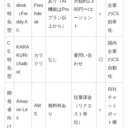
あり（AI
月額約2,3
S
desk
Fres
企業
機能はPro
00円〜/エ
特
（Fre
hde
○
のCS
プラン以
ージェン
化
ddy A
sk
効率
上から）
ト
型
I）
化
C
国内
KARA
S
企業
KURI
カラ
要問い合
特
なし
◎
のCS
chatb
クリ
わせ
化
自動
ot
型
化
自社
開
従量課金
チャ
発
Amaz
AW
無料枠あ
（リクエ
ット
者
on Le
○
S
り
スト単
ボッ
向
x
位）
ト構
け