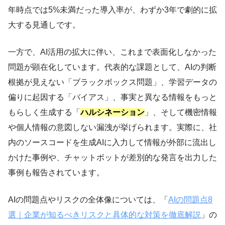
年時点では5%未満だった導入率が、わずか3年で劇的に拡
大する見通しです。
一方で、AI活用の拡大に伴い、これまで表面化しなかった
問題が顕在化しています。代表的な課題として、AIの判断
根拠が見えない「ブラックボックス問題」、学習データの
偏りに起因する「バイアス」、事実と異なる情報をもっと
もらしく生成する「
ハルシネーション
」、そして機密情報
や個人情報の意図しない漏洩が挙げられます。実際に、社
内のソースコードを生成AIに入力して情報が外部に流出し
かけた事例や、チャットボットが差別的な発言を出力した
事例も報告されています。
AIの問題点やリスクの全体像については、「
AIの問題点8
選｜企業が知るべきリスクと具体的な対策を徹底解説
」の