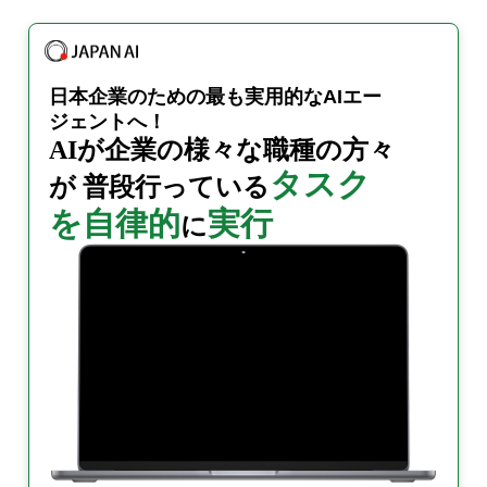
日本企業のための
最も実用的なAIエー
ジェントへ！
AIが企業の様々な職種の
方々
タスク
が
普段行っている
を自律的
実行
に