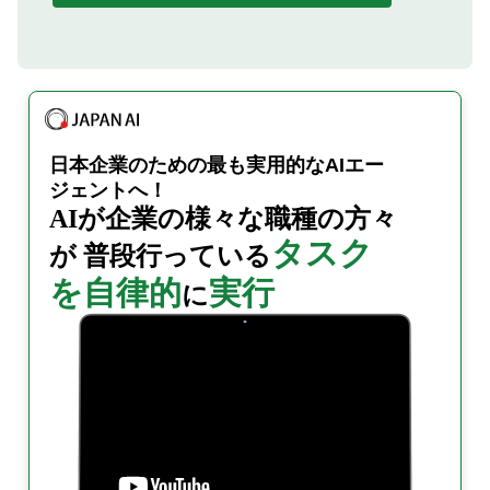
日本企業のための
最も実用的なAIエー
ジェントへ！
AIが企業の様々な職種の
方々
タスク
が
普段行っている
を自律的
実行
に