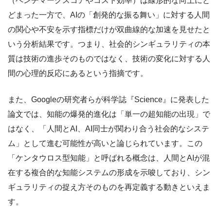
（ベンチマークスコアやコスト効率）は線形的な向上にと
どまった一方で、AIの「創発的な振る舞い」に対する人間
の関心や不安を示す指標だけが双曲線的な加速を見せたと
いう分析結果です。つまり、社会的シンギュラリティの本
質は技術の進歩そのものではなく、技術の変化に対する人
間の心理的反応にあるという指摘です。
また、Googleの研究者らが科学誌『Science』に発表した
論文では、知能の爆発的進化は「単一の超知能の出現」で
はなく、「人間とAI、AI同士が関わり合う社会的なシステ
ム」として進む可能性が高いと論じられています。この
「ケンタウロス型知能」と呼ばれる概念は、人間とAIが混
在する複合的な知能システムの形成を示唆しており、シン
ギュラリティの捉え方そのものを再定義する動きといえま
す。