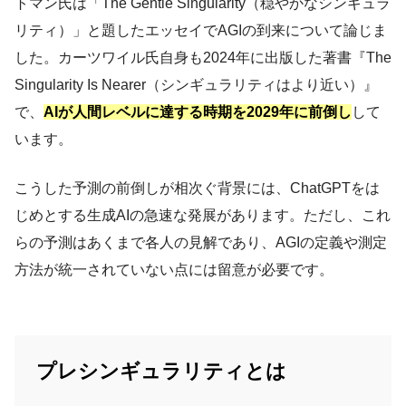
トマン氏は「The Gentle Singularity（穏やかなシンギュラ
リティ）」と題したエッセイでAGIの到来について論じま
した。カーツワイル氏自身も2024年に出版した著書『The
Singularity Is Nearer（シンギュラリティはより近い）』
で、
AIが人間レベルに達する時期を2029年に前倒し
して
います。
こうした予測の前倒しが相次ぐ背景には、ChatGPTをは
じめとする生成AIの急速な発展があります。ただし、これ
らの予測はあくまで各人の見解であり、AGIの定義や測定
方法が統一されていない点には留意が必要です。
プレシンギュラリティとは