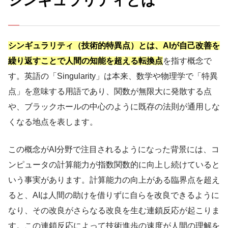
シンギュラリティとは
シンギュラリティ（技術的特異点）とは、AIが自己改善を
繰り返すことで人間の知能を超える転換点
を指す概念で
す。英語の「Singularity」は本来、数学や物理学で「特異
点」を意味する用語であり、関数が無限大に発散する点
や、ブラックホールの中心のように既存の法則が通用しな
くなる地点を表します。
この概念がAI分野で注目されるようになった背景には、コ
ンピュータの計算能力が指数関数的に向上し続けていると
いう事実があります。計算能力の向上がある臨界点を超え
ると、AIは人間の助けを借りずに自らを改良できるように
なり、その改良がさらなる改良を生む連鎖反応が起こりま
す。この連鎖反応によって技術進歩の速度が人間の理解を