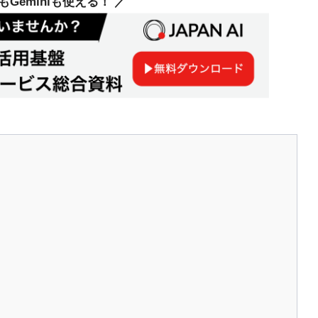
deもGeminiも使える！ ／