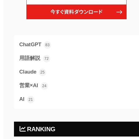
ChatGPT
83
用語解説
72
Claude
25
営業×AI
24
AI
21
RANKING