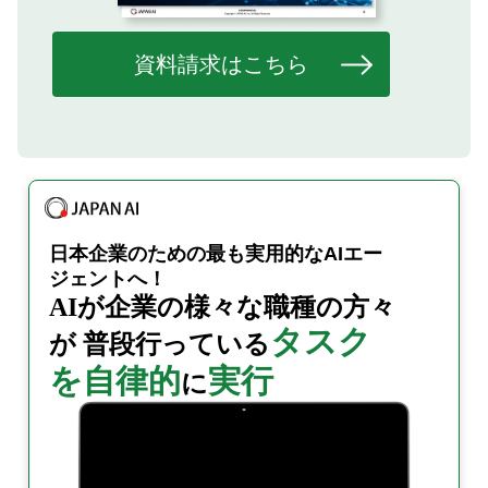
資料請求はこちら
日本企業のための
最も実用的なAIエー
ジェントへ！
AIが企業の様々な職種の
方々
タスク
が
普段行っている
を自律的
実行
に