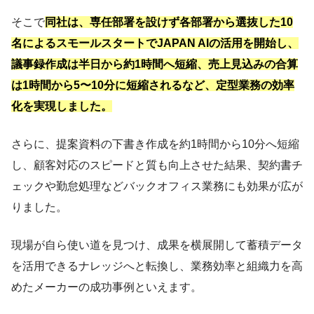
そこで
同社は、専任部署を設けず各部署から選抜した10
名によるスモールスタートでJAPAN AIの活用を開始し、
議事録作成は半日から約1時間へ短縮、売上見込みの合算
は1時間から5〜10分に短縮されるなど、定型業務の効率
化を実現しました。
さらに、提案資料の下書き作成を約1時間から10分へ短縮
し、顧客対応のスピードと質も向上させた結果、契約書チ
ェックや勤怠処理などバックオフィス業務にも効果が広が
りました。
現場が自ら使い道を見つけ、成果を横展開して蓄積データ
を活用できるナレッジへと転換し、業務効率と組織力を高
めたメーカーの成功事例といえます。