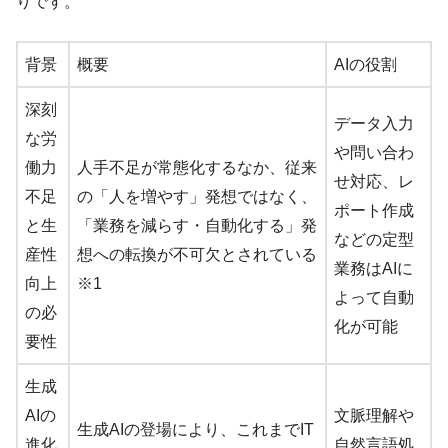
りです。
背景
概要
AIの役割
深刻
データ入力
な労
や問い合わ
働力
人手不足が常態化するなか、従来
せ対応、レ
不足
の「人を増やす」発想ではなく、
ポート作成
と生
「業務を減らす・自動化する」発
などの定型
産性
想への転換が不可欠とされている
業務はAIに
向上
※1
よって自動
の必
化が可能
要性
生成
AIの
文脈理解や
生成AIの登場により、これまでIT
進化
自然言語処