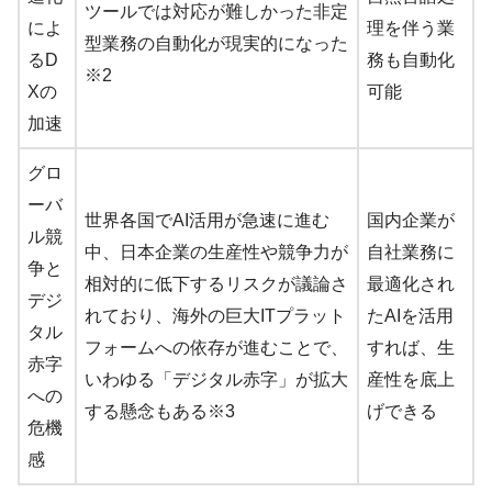
ツールでは対応が難しかった非定
によ
理を伴う業
型業務の自動化が現実的になった
るD
務も自動化
※2
Xの
可能
加速
グロ
ーバ
世界各国でAI活用が急速に進む
国内企業が
ル競
中、日本企業の生産性や競争力が
自社業務に
争と
相対的に低下するリスクが議論さ
最適化され
デジ
れており、海外の巨大ITプラット
たAIを活用
タル
フォームへの依存が進むことで、
すれば、生
赤字
いわゆる「デジタル赤字」が拡大
産性を底上
への
する懸念もある※3
げできる
危機
感