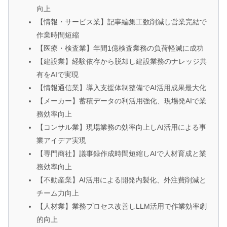
向上
【情報・サービス業】記事編集工数削減し営業完結で
作業時間短縮
【医療・検査業】年間1億検査業務の負荷軽減に成功
【建設業】経験依存から脱却し建設業務のナレッジ共
有をAIで実現
【情報通信業】導入支援体制整備でAI活用成果最大化
【メーカー】蓄積データの利活用強化、現場発AIで業
務効率向上
【コンサル業】現場業務の効率向上しAI活用による事
業アイデア実現
【専門商社】議事録作成時間短縮しAIで人材育成と業
務効率向上
【不動産業】AI活用による開発内製化、外注費削減と
チーム力向上
【人材業】業務プロセス改善しLLM活用で作業効率劇
的向上