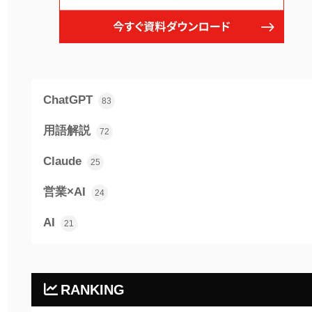
ChatGPT
83
用語解説
72
Claude
25
営業×AI
24
AI
21
RANKING