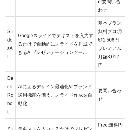
e:要問い合
わせ
基本プラン:
Sli
無料プロ:月
Googleスライドでテキストを入力す
de
額1,506円
るだけで自動的にスライドを作成で
sA
プレミアム:
きるAIプレゼンテーションツール
I
月額3,012
円
De
ck
AIによるデザイン最適化やブランド
要問い合わ
Ro
適用機能を備え、スライド作成を自
せ
bo
動化
t
Free:無料Pr
Sli
テキストを入力するだけでプレゼン