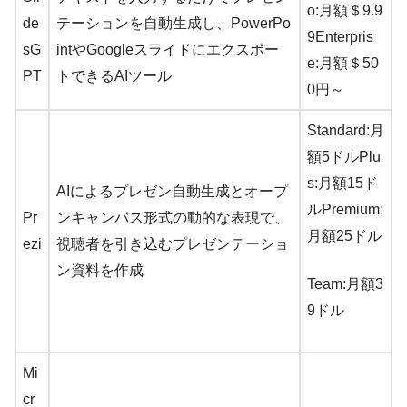
o:月額＄9.9
de
テーションを自動生成し、PowerPo
9Enterpris
sG
intやGoogleスライドにエクスポー
e:月額＄50
PT
トできるAIツール
0円～
Standard:月
額5ドルPlu
s:月額15ド
AIによるプレゼン自動生成とオープ
ルPremium:
Pr
ンキャンバス形式の動的な表現で、
月額25ドル
ezi
視聴者を引き込むプレゼンテーショ
ン資料を作成
Team:月額3
9ドル
Mi
cr