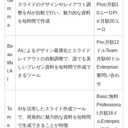
Ga
スライドのデザインやレイアウト調
Plus:月額1
m
整をAIが自動で行い、魅力的な資料
0ユーロPr
m
を短時間で作成
o:月額20ユ
a
ーロ
Pro:月額12
Be
AIによるデザイン最適化とスライド
ドルTeam:
au
レイアウトの自動調整で、誰でも美
月額40ドル
tifu
しいプレゼン資料を短時間で作成で
Enterprise:
l.A
きるツール
要問い合わ
I
せ
Basic:無料
Professiona
To
AIを活用したスライド作成ツール
l:月額16ド
m
で、視覚的に魅力的な資料を短時間
ルEnterpris
e
で生成できることが特徴