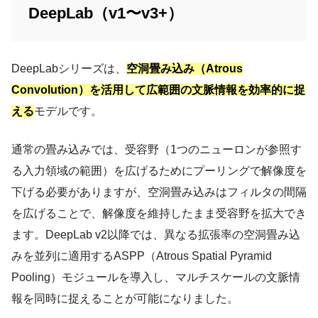
DeepLab（v1〜v3+）
DeepLabシリーズは、
空洞畳み込み（Atrous
Convolution）を活用して広範囲の文脈情報を効率的に捉
える
モデルです。
通常の畳み込みでは、受容野（1つのニューロンが参照す
る入力領域の範囲）を広げるためにプーリングで解像度を
下げる必要がありますが、空洞畳み込みはフィルタの間隔
を広げることで、解像度を維持したまま受容野を拡大でき
ます。DeepLab v2以降では、異なる拡張率の空洞畳み込
みを並列に適用するASPP（Atrous Spatial Pyramid
Pooling）モジュールを導入し、マルチスケールの文脈情
報を同時に捉えることが可能になりました。