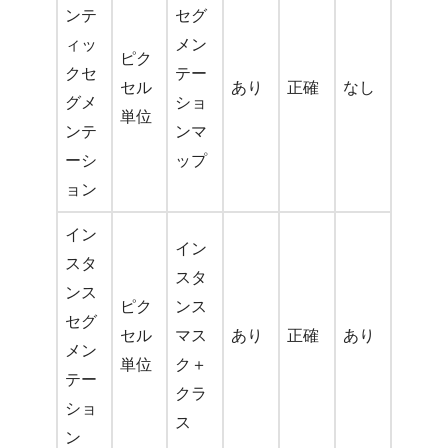
ンテ
セグ
ィッ
メン
ピク
クセ
テー
セル
あり
正確
なし
グメ
ショ
単位
ンテ
ンマ
ーシ
ップ
ョン
イン
イン
スタ
スタ
ンス
ピク
ンス
セグ
セル
マス
あり
正確
あり
メン
単位
ク＋
テー
クラ
ショ
ス
ン