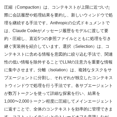
圧縮（Compaction）は、コンテキストが上限に近づいた
際に会話履歴や処理結果を要約し、新しいウィンドウで処
理を継続する手法です。Anthropicの公式ドキュメントで
は、Claude Codeがメッセージ履歴をモデルに渡して要
約・圧縮し、直近5つの参照ファイルとともに処理を引き
継ぐ実装例を紹介しています。選択（Selection）は、コ
ンテキストに含める情報を意図的に絞り込む手法で、関連
性の低い情報を除外することでLLMの注意力を重要な情報
に集中させます。分離（Isolation）は、複雑なタスクをサ
ブエージェントに分割し、それぞれが独立したコンテキス
トウィンドウで処理を行う手法です。各サブエージェント
が数万トークンを使って詳細な探索を行い、結果を
1,000〜2,000トークン程度に圧縮してメインエージェント
に返すことで、全体のコンテキストを効率的に管理できま
す。コスト・レイテンシとのトレードオフを意識しなが