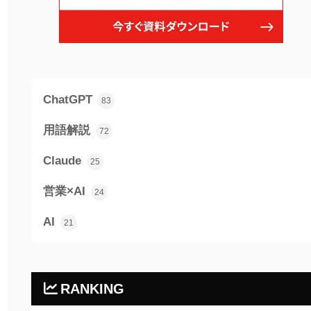
ChatGPT
83
用語解説
72
Claude
25
営業×AI
24
AI
21
RANKING