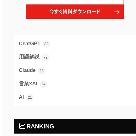
ChatGPT
83
用語解説
72
Claude
25
営業×AI
24
AI
21
RANKING