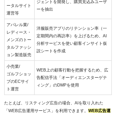
ジェントを開発し、購買見込みユーザ
ータルサイト
ーを抽出
運営等
アパレル業/
洋服販売アプリのリテンション率（一
レディース・
定期間内の再訪率）を上げるため、AI
メンズのトー
分析サービスを使い顧客インサイト仮
タルファッシ
説シートを作成
ョン製造販売
小売業/
WEB上の顧客行動を把握するため、広
ゴルフショッ
告配信手法「オーディエンスターゲテ
プのECサイ
ィング」のDMPを使用
ト運営
たとえば、リスティング広告の場合、AIを取り入れた
「WEB広告運用サービス」を利用できます。
WEB広告運