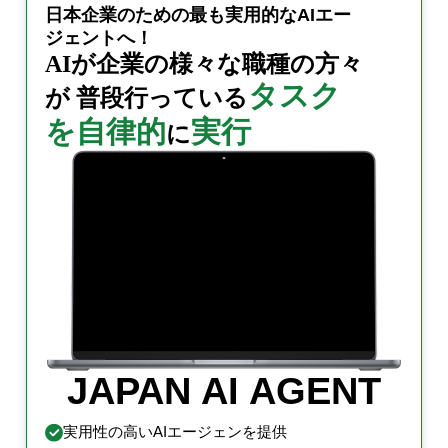
日本企業のための
最も実用的なAIエー
ジェントへ！
AIが企業の様々な職種の
方々
タスク
が
普段行っている
を自律的
実行
に
JAPAN AI AGENT
実用性の高いAIエージェンを提供