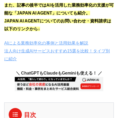
また、記事の後半ではAIを活用した業務効率化の支援が可
能な「JAPAN AI AGENT」についても紹介。
JAPAN AI AGENTについてのお問い合わせ・資料請求は
以下のリンクから↓
AIによる業務効率化の事例と活用効果を解説
法人向け生成AIサービスおすすめ15選を比較！タイプ別
に紹介
＼ ChatGPTもClaudeもGeminiも使える！ ／
目次